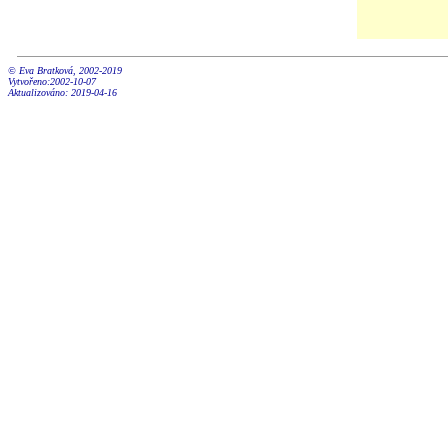
© Eva Bratková, 2002-2019
Vytvořeno:2002-10-07
Aktualizováno: 2019-04-16